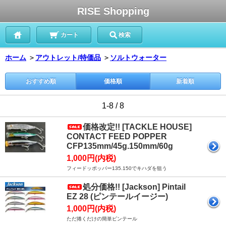
RISE Shopping
カート
検索
ホーム
＞
アウトレット/特価品
＞
ソルトウォーター
おすすめ順
価格順
新着順
1-8 / 8
価格改定!! [TACKLE HOUSE]
CONTACT FEED POPPER
CFP135mm/45g.150mm/60g
1,000円(内税)
フィードッポッパー135.150でキハダを狙う
処分価格!! [Jackson] Pintail
EZ 28 (ピンテールイージー)
1,000円(内税)
ただ捲くだけの簡単ピンテール