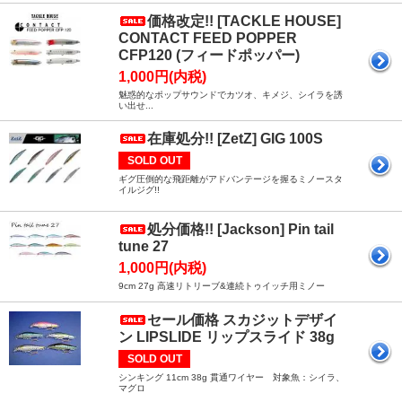
価格改定!! [TACKLE HOUSE]
CONTACT FEED POPPER
CFP120 (フィードポッパー)
1,000円(内税)
魅惑的なポップサウンドでカツオ、キメジ、シイラを誘
い出せ...
在庫処分!! [ZetZ] GIG 100S
SOLD OUT
ギグ圧倒的な飛距離がアドバンテージを握るミノースタ
イルジグ!!
処分価格!! [Jackson] Pin tail
tune 27
1,000円(内税)
9cm 27g 高速リトリーブ&連続トゥイッチ用ミノー
セール価格 スカジットデザイ
ン LIPSLIDE リップスライド 38g
SOLD OUT
シンキング 11cm 38g 貫通ワイヤー 対象魚：シイラ、
マグロ