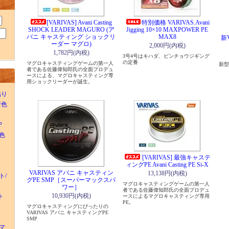
[VARIVAS] Avani Casting
特別価格 VARIVAS.Avani
SHOCK LEADER MAGURO (ア
Jigging 10×10 MAXPOWER PE
バニ キャスティング ショックリ
MAX8
新V
ーダー マグロ)
2,000円(内税)
1,782円(内税)
3号4号はキハダ、ビンチョウジギング
の定番
マグロキャスティングゲームの第一人
新型
者である佐藤偉知郎氏の全面プロデュ
ースによる、マグロキャスティング専
用ショックリーダーが誕生。
貼り
)新色
P
新色
[VARIVAS] 最強キャステ
ィングPE Avani Casting PE Si-X
VARIVAS アバニ キャスティン
13,138円(内税)
ト/
グPE SMP［スーパーマックスパ
マグロキャスティングゲームの第一人
ワー］
者である佐藤偉知郎氏の全面プロデュ
10,930円(内税)
ト
ースによるマグロキャスティング専用
PE。
マグロキャスティングにぴったりの
VARIVAS アバニ キャスティングPE
SMP
物マ