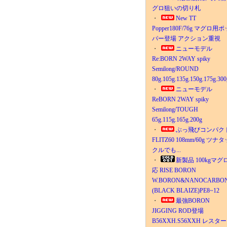
グロ狙いの切り札
・
New TT
Popper180F/76g マグロ用ポ
パー登場 アクション重視
・
ニューモデル
Re:BORN 2WAY spiky
Semilong/ROUND
80g.105g.135g.150g.175g.300
・
ニューモデル
ReBORN 2WAY spiky
Semilong/TOUGH
65g.115g.165g.200g
・
ぶっ飛びコンパク
FLITZ60 108mm/60g ツナタ
クルでも...
・
新製品 100kgマグ
応 RISE BORON
W.BORON&NANOCARBO
(BLACK BLAIZE)PE8~12
・
最強BORON
JIGGING ROD登場
B56XXH.S56XXH レスタ