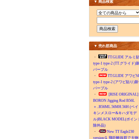
▼ 商品検索
▼ 売れ筋商品
・
TT.GLIDE アルミ
type-1 type-2 (TT.グライド
パープル
・
TT.GLIDE アワビS
type-1 type-2 (アワビ貼り)
パープル
・
[RISE ORIGINAL]
BORON Jigging Rod B56L
＋..B56ML.56MH.56H (ベイ
キンメスロー&キハダモデ
ル)BLACK MODEL(ポイン
除外品)
・
New TT Eagle230
versionＧ 飛距離抜群で大