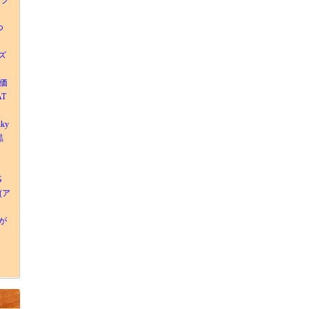
ラグ
つ
ズ
別価
AT
iky
黒
G
(ア
が