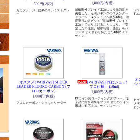
1,000円(内税)
500円(内税)
耐破断性ブレイド工法により高強度を
マッ
カモフラージュ効果の高いミストグレ
実現した、近海ジギングのスタンダー
れた
ー
ドライン！ ■プレミアム原糸4本を、強
度重視の組ピッチ『耐破断性ブレイド
工法』で撚り上げることにより、『安
定した高強度、耐摩耗性、感度』をバ
ランス よく合わせ持たせた4本撚りPE
ライン。
オス
オススメ [VARIVAS] SHOCK
[VARIVAS] PEにシュッ!
シ
LEADER FLUORO CARBON (フ
「プロ仕様」 (50ml)
ロロカーボン)
1,000円(内税)
1,000円(内税)
PEライン用コーティングスプレー。従
ヒラ
来品に撥水効果をプラス!全てのライン
フロロカーボン・ショックリーダー
人者
素材に対応する、ラインコート。
ロン