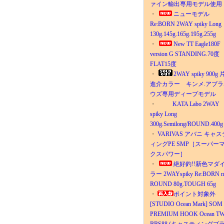
ァイン輸出専用モデル使用
・
ニューモデル
Re:BORN 2WAY spiky Long
130g.145g.165g.195g.255g
・
New TT Eagle180F
version G STANDING.70
FLAT15度
・
2WAY spiky 900g
進介カラー キンメ.アブラ
ウズ専用ディープモデル
・
KATA Labo 2WAY
spiky Long
300g.Semilong/ROUND.400g
・
VARIVAS アバニ キャス
ィングPE SMP［スーパー
クスパワー］
・
絶好釣!!新色マダ
ラー 2WAYspiky Re:BORN m
ROUND 80g.TOUGH 65g
・
ポイント対象外
[STUDIO Ocean Mark] SOM
PREMIUM HOOK Ocean T