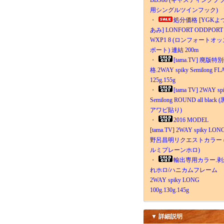
BBS88 (キャスティングプ
用シングルツインフック)
・
処分価格 [YGKよ
あみ] LONFORT ODDPORT
WXP1 8 (ロンフォートオッ
ポート) 連結 200m
・
[tama.TV] 廃版特
格.2WAY spiky Semilong FL
125g.155g
・
[tama TV] 2WAY sp
Semilong ROUND all black (
アワビ貼り)
・
2016 MODEL
[tama.TV] 2WAY spiky LON
野呂昌明リクエストカラー 
ルミプレーンホロ)
・
輸出専用カラー.剥
れホロ/ハニカムフレーム
2WAY spiky LONG
100g.130g.145g
▼ 詳細説明