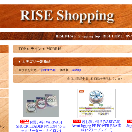
RISE NEWS
|
Shopping Top
|
RISE HOME
|
マ
TOP
＞
ライン
＞
MORRIS
▼ カテゴリー別商品
[並び順を変更]
・おすすめ順
・価格順
・新着順
全 [11] 商品中 [1-11] 商品を表示しています。
超お買い得!! [VARIVAS]
お買い得 [VARIVAS]
Avani Jigging PE POWER BRAID
Jig
SHOCK LEADER NYLON (ショ
/アシ
x4 (パワーブレイド)
ックリーダー・ナイロン)