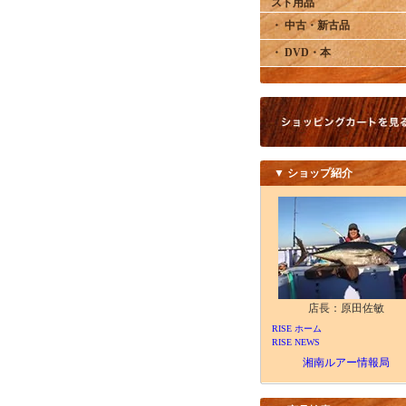
スト用品
・ 中古・新古品
・ DVD・本
▼ ショップ紹介
店長：原田佐敏
RISE ホーム
RISE NEWS
湘南ルアー情報局