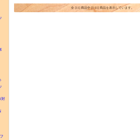
全 [11] 商品中 [1-11] 商品を表示しています。
ッ
g
ト
ッ
ロ対
N
ーフ