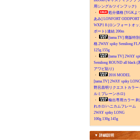
BBS88 (キャスティングプ
用シングルツインフック)
・
処分価格 [YGKよ
あみ] LONFORT ODDPORT
WXP1 8 (ロンフォートオッ
ポート) 連結 200m
・
[tama.TV] 廃版特
格.2WAY spiky Semilong FL
125g.155g
・
[tama TV] 2WAY sp
Semilong ROUND all black (
アワビ貼り)
・
2016 MODEL
[tama.TV] 2WAY spiky LON
野呂昌明リクエストカラー 
ルミプレーンホロ)
・
輸出専用カラー.剥
れホロ/ハニカムフレーム
2WAY spiky LONG
100g.130g.145g
▼ 詳細説明