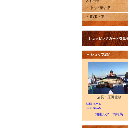
スト用品
・ 中古・新古品
・ DVD・本
▼ ショップ紹介
店長：原田佐敏
RISE ホーム
RISE NEWS
湘南ルアー情報局