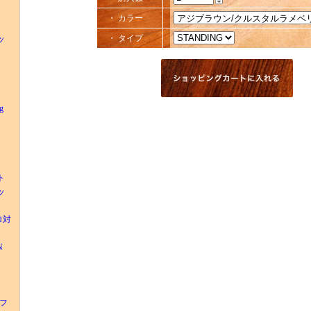
・ カラー
・ タイプ
ッ
g
ト
ッ
ロ対
N
ーフ