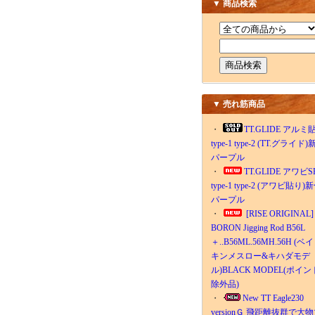
▼ 商品検索
▼ 売れ筋商品
・
TT.GLIDE アルミ
type-1 type-2 (TT.グライド
パープル
・
TT.GLIDE アワビS
type-1 type-2 (アワビ貼り)
パープル
・
[RISE ORIGINAL]
BORON Jigging Rod B56L
＋..B56ML.56MH.56H (ベイ
キンメスロー&キハダモデ
ル)BLACK MODEL(ポイン
除外品)
・
New TT Eagle230
versionＧ 飛距離抜群で大