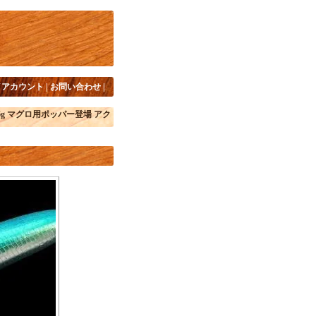
イアカウント
|
お問い合わせ
|
0F/76g マグロ用ポッパー登場 アク