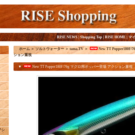
RISE NEWS
|
Shopping Top
|
RISE HOME
|
マ
ホーム
＞
ソルトウォーター
＞
tama.TV
＞
New TT Popper18
ション重視
▼
New TT Popper180F/76g マグロ用ポッパー登場 アクション重視
/アシ