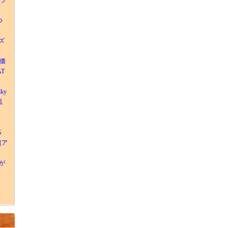
ラグ
つ
ズ
別価
AT
iky
黒
G
(ア
が