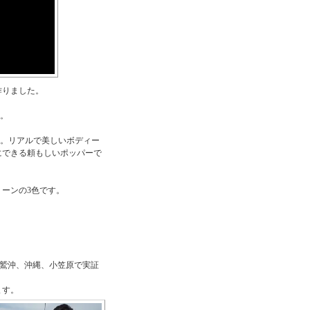
作りました。
す。
ます。リアルで美しいボディー
にできる頼もしいポッパーで
ーンの3色です。
尾鷲沖、沖縄、小笠原で実証
ます。