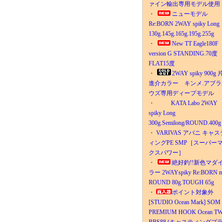
ァイン輸出専用モデル使用
・
ニューモデル
Re:BORN 2WAY spiky Long
130g.145g.165g.195g.255g
・
New TT Eagle180F
version G STANDING.70
FLAT15度
・
2WAY spiky 900g
進介カラー キンメ.アブラ
ウズ専用ディープモデル
・
KATA Labo 2WAY
spiky Long
300g.Semilong/ROUND.400g
・
VARIVAS アバニ キャス
ィングPE SMP［スーパー
クスパワー］
・
絶好釣!!新色マダ
ラー 2WAYspiky Re:BORN m
ROUND 80g.TOUGH 65g
・
ポイント対象外
[STUDIO Ocean Mark] SOM
PREMIUM HOOK Ocean T