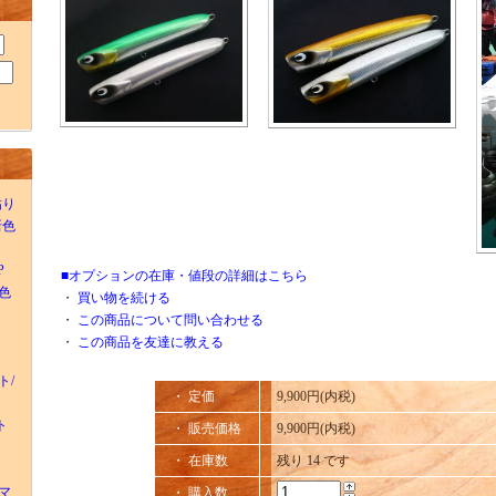
貼り
)新色
P
■オプションの在庫・値段の詳細はこちら
新色
・
買い物を続ける
・
この商品について問い合わせる
・
この商品を友達に教える
ト/
・ 定価
9,900円(内税)
ト
・ 販売価格
9,900円(内税)
・ 在庫数
残り 14 です
物マ
・ 購入数