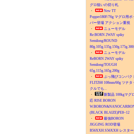
グロ狙いの切り札
・
New TT
Popper180F/76g マグロ用ポ
パー登場 アクション重視
・
ニューモデル
Re:BORN 2WAY spiky
Semilong/ROUND
80g.105g.135g.150g.175g.300
・
ニューモデル
ReBORN 2WAY spiky
Semilong/TOUGH
65g.115g.165g.200g
・
ぶっ飛びコンパク
FLITZ60 108mm/60g ツナタ
クルでも...
・
新製品 100kgマグ
応 RISE BORON
W.BORON&NANOCARBO
(BLACK BLAIZE)PE8~12
・
最強BORON
JIGGING ROD登場
B56XXH.S56XXH レスタ