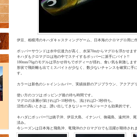
伊豆、相模湾のキハダキャスティングゲーム、日本海のクロマグロ用に
ポッパーサウンドは水中伝達力が高く、水深70mからマグロを浮かせま
キハダもクロマグロは泡の中でステイするポッパーに派手にバイト!!
180mm/76gのモデルは浮かせ待ちでボディーが揺れ、食い気を刺激し
形状で飛距離も出てミスバイトが少なく、数少ないチャンスを確実に手
す。
カラーは新色のシャインシルバー、実績抜群のアジブラウン、アクアグリ
使い方のコツは:ポッピング後の待ち時間です。
マグロの泳層が深ければ5~10秒待ち、浅ければ2~3秒待ち。
活性の高いときは、誘い出してきなジャーク&ジャークも効果的です。
キハダにポッパー!!は銚子沖、伊豆大島、イナンバ、御蔵島、遠州沖、
済み。
今シーズンは日本海と飛島沖、竜飛沖のクロマグロでも活躍が期待され